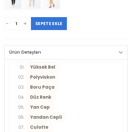
-
+
SEPETE EKLE
Ürün Detayları
Yüksek Bel
Polyviskon
Boru Paça
Düz Renk
Yan Cep
Yandan Cepli
Culotte