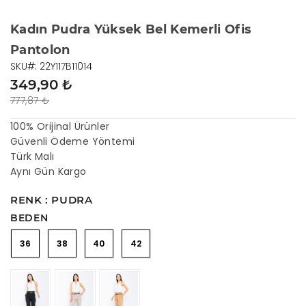
Kadın Pudra Yüksek Bel Kemerli Ofis
Pantolon
SKU#: 22Y117B11014
349,90 ₺
777,87 ₺
100% Orijinal Ürünler
Güvenli Ödeme Yöntemi
Türk Malı
Aynı Gün Kargo
RENK : PUDRA
BEDEN
36
38
40
42