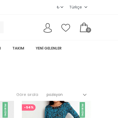
0
M
TAKIM
YENI GELENLER
Göre sırala
İNDIRIM
İNDIRIM
-54%