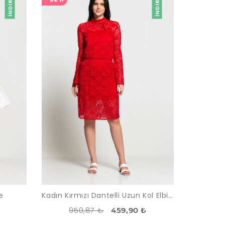
İNDIRIM
İNDIRIM
e
Kadın Kırmızı Dantelli Uzun Kol Elbise
950,87 ₺
459,90 ₺