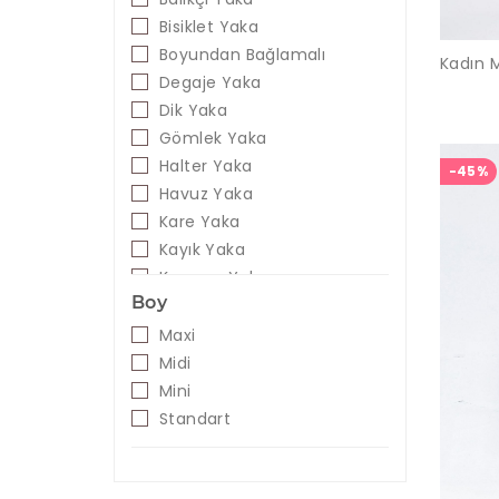
Poliakrilik
Bisiklet Yaka
Poliviskon
Boyundan Bağlamalı
Polyester
Degaje Yaka
Saten
Dik Yaka
Spandeks
Gömlek Yaka
Suni Deri
Halter Yaka
-45%
Şifon
Havuz Yaka
Viskon
Kare Yaka
Viskoz
Kayık Yaka
Kruvaze Yaka
Boy
Straplez
U Yaka
Maxi
V Yaka
Midi
Yarım Balıkçı Yaka
Mini
Standart