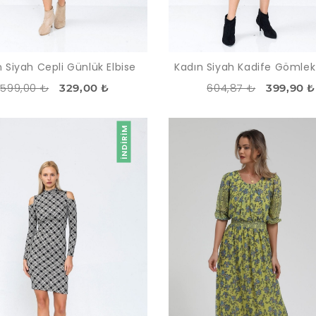
 Siyah Cepli Günlük Elbise
Kadın Siyah Kadife Gömlek 
599,00 ₺
604,87 ₺
329,00 ₺
399,90 ₺
İNDIRIM