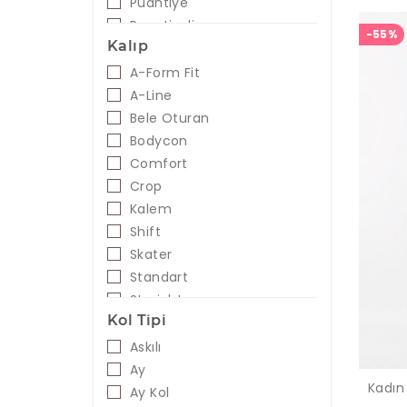
Puantiye
Mor - Siyah
Puantiyeli
-55%
Mürdüm
Kalıp
Zebra
Oranj
A-Form Fit
Pembe
A-Line
Petrol
Bele Oturan
Pudra
Bodycon
Safran
Comfort
Saks
Crop
Sarı
Kalem
Sıklamen
Shift
Siyah - Beyaz
Skater
Somon
Standart
Taba
Straight
Tarçın
Kol Tipi
Taş
Askılı
Turkuaz
Ay
Turuncu
Kadın
Ay Kol