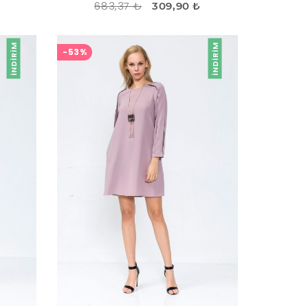
683,37 ₺
309,90 ₺
İNDIRIM
İNDIRIM
-53%