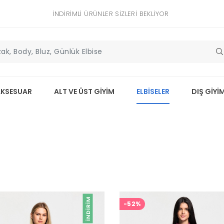
İNDIRIMLI ÜRÜNLER SIZLERI BEKLIYOR
AKSESUAR
ALT VE ÜST GİYİM
ELBİSELER
DIŞ GİYİ
İNDIRIM
-52%