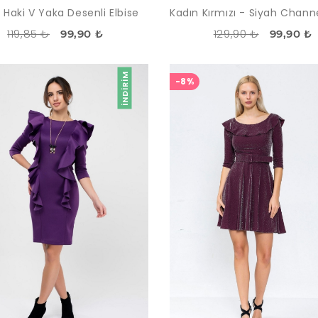
 Haki V Yaka Desenli Elbise
119,85 ₺
129,90 ₺
99,90 ₺
99,90 ₺
İNDIRIM
-8%