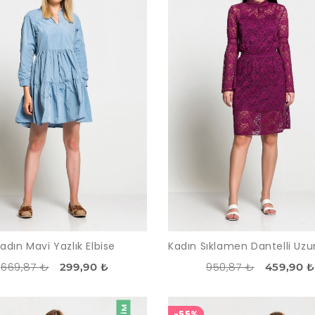
adın Mavi Yazlık Elbise
669,87 ₺
950,87 ₺
299,90 ₺
459,90 ₺
-55%