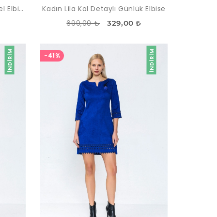
Kadın Kırmızı - Siyah Channel Elbise
Kadın Lila Kol Detaylı Günlük Elbise
699,00 ₺
329,00 ₺
İNDIRIM
İNDIRIM
-41%