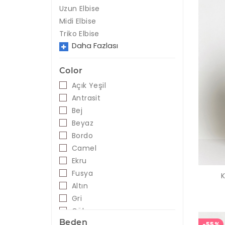
Uzun Elbise
Midi Elbise
Triko Elbise
Daha Fazlası
Color
Açık Yeşil
Antrasit
Bej
Beyaz
Bordo
Camel
Ekru
Fusya
K
Altın
Gri
Gül
Beden
Haki
-55%