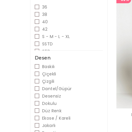
Hardal
36
İndigo
38
Kahve
40
Karışık Renkli
42
Kırmızı
S - M - L - XL
Kırmızı - Siyah
SSTD
Kiremit
STD
Desen
Lacivert
Lacivert - Beyaz
Baskılı
Leopar
Çiçekli
Lila
Çizgili
Mavi
Dantel/Güpür
Mavi - Beyaz
Desensiz
Mavi - Siyah
Dokulu
Mavi - Yeşil
Düz Renk
Mercan
Ekose / Kareli
Mint
Jakarlı
Mor