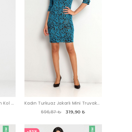
Kadın Sıklamen Dantelli Uzun Kol Elbise
Kadın Turkuaz Jakarlı Mini Truvakar Kol Elbise
696,87 ₺
319,90 ₺
-52%