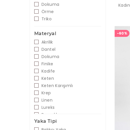
Dokuma
Kadın
Örme
Triko
-60%
Materyal
Akrilik
Dantel
Dokuma
Finike
Kadife
Keten
Keten Karışımlı
Krep
Linen
Lureks
Pamuklu
Yaka Tipi
Pamuk-Polyester-Elastan
Payetli
Balıkçı Yaka