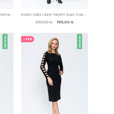
Kadın Mor Simli Geniş Yaka Kemerli Elbise
Kadın Saks Lazer Kesim Süet Casual Elbise
339,00 ₺
199,00 ₺
İNDIRIM
İNDIRIM
-23%