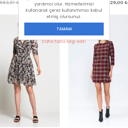
683,37 ₺
599,00 ₺
309,90 ₺
329,00 ₺
yardımcı olur. Hizmetlerimizi
kullanarak çerez kullanımımızı kabul
etmiş olursunuz.
İNDIRIM
-23%
Daha fazla bilgi edin