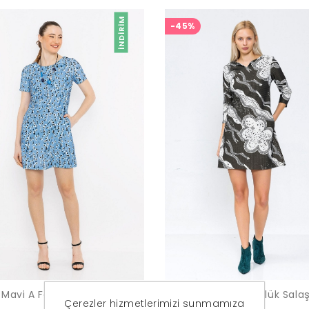
İNDIRIM
-45%
 Mavi A Form Desenli Elbise
Kadın Antrasit Günlük Salaş
Çerezler hizmetlerimizi sunmamıza