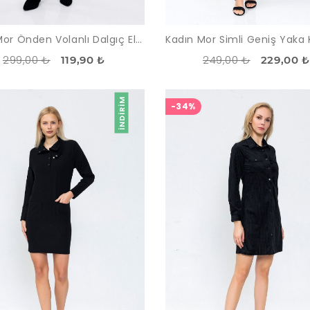
Kadın Mor Önden Volanlı Dalgıç Elbise
299,00 ₺
249,00 ₺
119,90 ₺
229,00 ₺
İNDIRIM
-34%