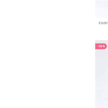
Kadın
-10%