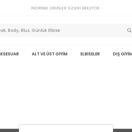
İNDIRIMLI ÜRÜNLER SIZLERI BEKLIYOR
AKSESUAR
ALT VE ÜST GİYİM
ELBİSELER
DIŞ GİYİ