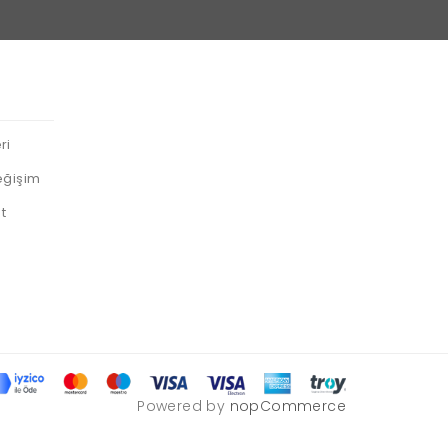
ri
eğişim
t
Powered by
nopCommerce