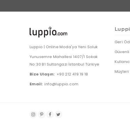
Lupp
Geri Öd
Luppio | Online Moda'ya Yeni Soluk
Güvenli 
Yunusemre Mahallesi 1407/1 Sokak
Kullanı
No:30 B1 Sultangazi İstanbul Türkiye
Müşteri
Bize Ulaşın:
+90 212 419 19 18
Email:
info@luppio.com