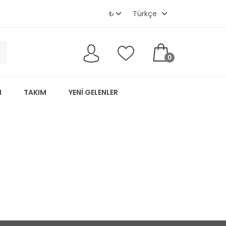
0
M
TAKIM
YENI GELENLER