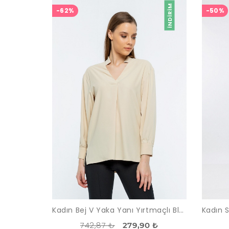
İNDIRIM
-62%
-50%
Kadın Bej V Yaka Yanı Yırtmaçlı Bluz
742,87 ₺
279,90 ₺