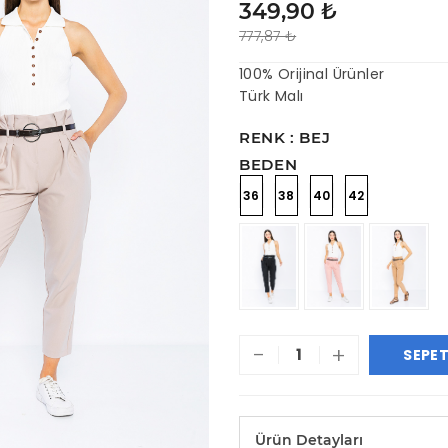
349,90 ₺
777,87 ₺
100% Orijinal Ürünler
Türk Malı
RENK : BEJ
BEDEN
36
38
40
42
-
+
SEPET
Ürün Detayları