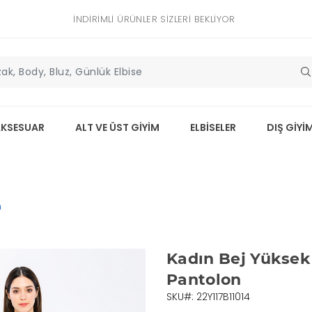
İNDIRIMLI ÜRÜNLER SIZLERI BEKLIYOR
AKSESUAR
ALT VE ÜST GİYİM
ELBİSELER
DIŞ GİYİ
n
Kadın Bej Yüksek
Pantolon
SKU#: 22Y117B11014