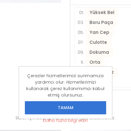
Yüksek Bel
Boru Paça
Yan Cep
Culotte
Dokuma
Orta
Kadın / Kız
Çerezler hizmetlerimizi sunmamıza
Kemerli
yardımcı olur. Hizmetlerimizi
kullanarak çerez kullanımımızı kabul
etmiş olursunuz.
Benzer Ürünler
Sizler için seçtiğimiz ürünlere göz atabilirsiniz.
Daha fazla bilgi edin