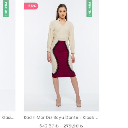
İNDIRIM
İNDIRIM
-56%
Kadın Bej Yüksek Bel Kemerli Klasik Ofis Pantolon
Kadın Mor Diz Boyu Dantelli Klasik Etek
642,87 ₺
279,90 ₺