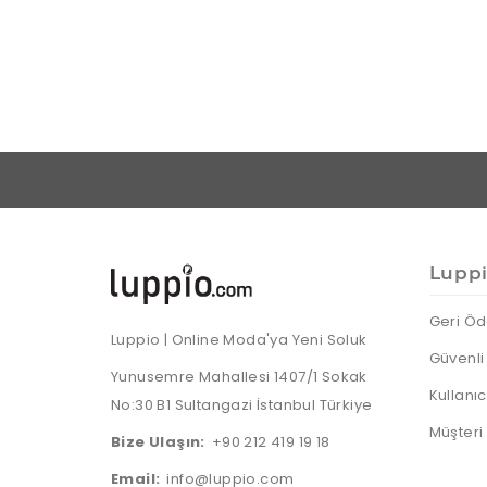
Lupp
Geri Öd
Luppio | Online Moda'ya Yeni Soluk
Güvenli 
Yunusemre Mahallesi 1407/1 Sokak
Kullanı
No:30 B1 Sultangazi İstanbul Türkiye
Müşteri
Bize Ulaşın:
+90 212 419 19 18
Email:
info@luppio.com