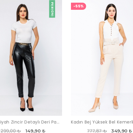
İNDIRIM
-55%
Kadın Siyah Zincir Detaylı Deri Pantolon
299,00 ₺
777,87 ₺
149,90 ₺
349,90 ₺