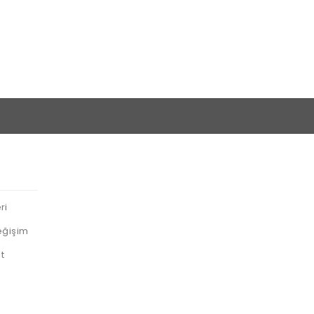
ri
eğişim
t