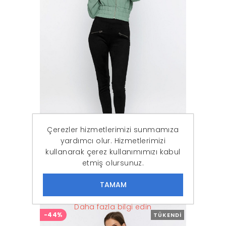
Çerezler hizmetlerimizi sunmamıza
yardımcı olur. Hizmetlerimizi
kullanarak çerez kullanımımızı kabul
etmiş olursunuz.
Kadın Mint Kapşonlu Fermuarlı Sweat
179,00 ₺
99,90 ₺
Daha fazla bilgi edin
-44%
TÜKENDI