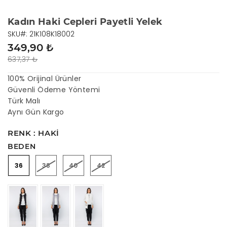
Kadın Haki Cepleri Payetli Yelek
SKU#: 21K108K18002
349,90 ₺
637,37 ₺
100% Orijinal Ürünler
Güvenli Ödeme Yöntemi
Türk Malı
Aynı Gün Kargo
RENK : HAKI
BEDEN
36
38
40
42