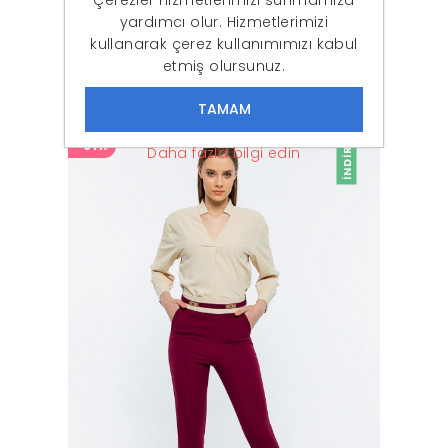
Çerezler hizmetlerimizi sunmamıza
yardımcı olur. Hizmetlerimizi
kullanarak çerez kullanımımızı kabul
Kadın Siyah Klasik Kesim Yüksek Bel Pantolon
etmiş olursunuz.
777,87 ₺
349,90 ₺
İNDIRIM
-61%
Daha fazla bilgi edin