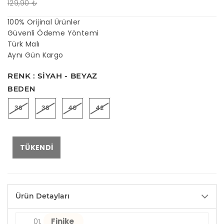
129,90 ₺
100% Orijinal Ürünler
Güvenli Ödeme Yöntemi
Türk Malı
Aynı Gün Kargo
RENK : SIYAH - BEYAZ
BEDEN
36
38
40
42
TÜKENDI
Ürün Detayları
Finike