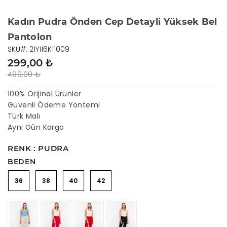
Kadın Pudra Önden Cep Detayli Yüksek Bel
Pantolon
SKU#: 21Y116K11009
299,00 ₺
499,00 ₺
100% Orijinal Ürünler
Güvenli Ödeme Yöntemi
Türk Malı
Aynı Gün Kargo
RENK : PUDRA
BEDEN
36
38
40
42