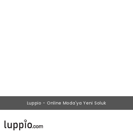
Kadın Camel Yüksek Bel Kemerli Klasik Ofis Pantolon
777,87 ₺
349,90 ₺
Luppio - Online Moda'ya Yeni Soluk