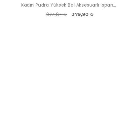
Kadın Pudra Yüksek Bel Aksesuarlı İspanyol Paça Pantolon
977,87 ₺
379,90 ₺
İNDIRIM
-61%