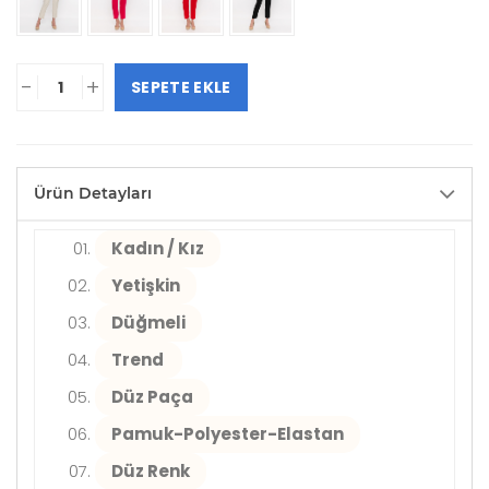
-
+
SEPETE EKLE
Ürün Detayları
Kadın / Kız
Yetişkin
Düğmeli
Trend
Düz Paça
Pamuk-Polyester-Elastan
Düz Renk