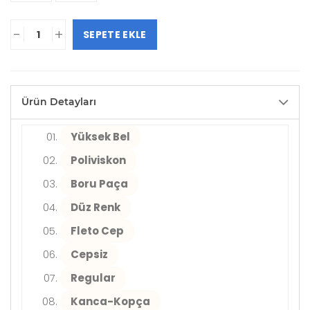
-
+
SEPETE EKLE
Ürün Detayları
Yüksek Bel
Poliviskon
Boru Paça
Düz Renk
Fleto Cep
Cepsiz
Regular
Kanca-Kopça