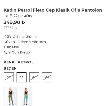
Kadın Petrol Fleto Cep Klasik Ofis Pantolon
SKU#: 22Y117B11015
349,90 ₺
777,87 ₺
100% Orijinal Ürünler
Güvenli Ödeme Yöntemi
Türk Malı
Aynı Gün Kargo
RENK : PETROL
BEDEN
36
38
40
42