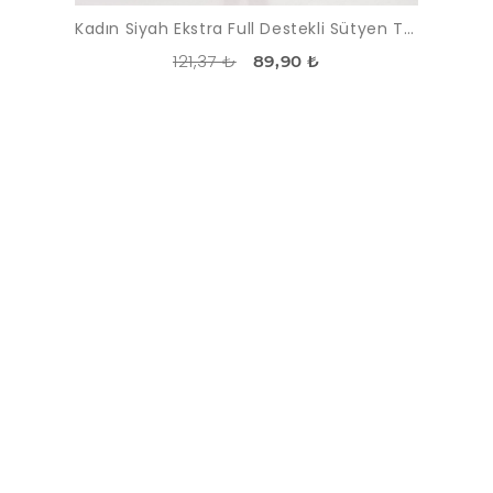
Kadın Siyah Ekstra Full Destekli Sütyen Takımı
121,37 ₺
89,90 ₺
İNDIRIM
-48%