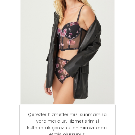
Kadın Siyah Carmen Çiçek Korse Siyah Bralet Sütyen Takımı
Çerezler hizmetlerimizi sunmamıza
242,87 ₺
179,90 ₺
yardımcı olur. Hizmetlerimizi
kullanarak çerez kullanımımızı kabul
etmiş olursunuz.