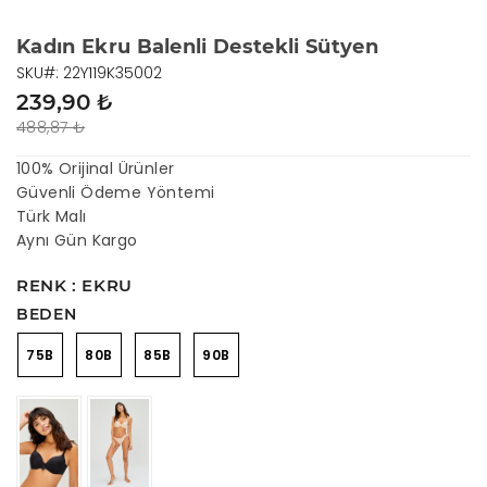
Kadın Ekru Balenli Destekli Sütyen
SKU#: 22Y119K35002
239,90 ₺
488,87 ₺
100% Orijinal Ürünler
Güvenli Ödeme Yöntemi
Türk Malı
Aynı Gün Kargo
RENK : EKRU
BEDEN
75B
80B
85B
90B