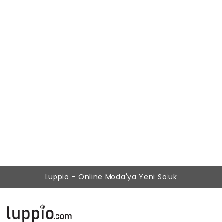
Kadın Bordo Freya Dantel Korseli Siyah Sütyen Takımı
542,87 ₺
279,90 ₺
Luppio - Online Moda'ya Yeni Soluk