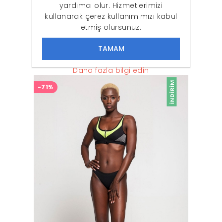
yardımcı olur. Hizmetlerimizi
kullanarak çerez kullanımımızı kabul
etmiş olursunuz.
Kadın Siyah Freya Dantel Korseli Siyah Sütyen Takımı
542,87 ₺
279,90 ₺
Daha fazla bilgi edin
İNDIRIM
-71%