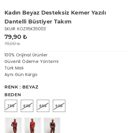
Kadın Beyaz Desteksiz Kemer Yazılı
Dantelli Büstiyer Takım
SKU#: KOZ115K35003
79,90 ₺
79,00 ₺
100% Orijinal Ürünler
Güvenli Ödeme Yöntemi
Türk Malı
Aynı Gün Kargo
RENK : BEYAZ
BEDEN
75B
80B
85B
90B