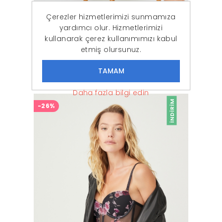
Çerezler hizmetlerimizi sunmamıza
yardımcı olur. Hizmetlerimizi
kullanarak çerez kullanımımızı kabul
etmiş olursunuz.
Kadın Ekru Dantelli Dolgusuz Bralet Sütyen Takım
188,87 ₺
139,90 ₺
Daha fazla bilgi edin
İNDIRIM
-26%