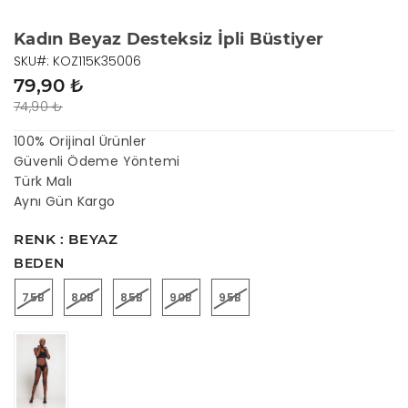
Kadın Beyaz Desteksiz İpli Büstiyer
SKU#: KOZ115K35006
79,90 ₺
74,90 ₺
100% Orijinal Ürünler
Güvenli Ödeme Yöntemi
Türk Malı
Aynı Gün Kargo
RENK : BEYAZ
BEDEN
75B
80B
85B
90B
95B