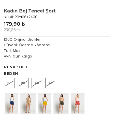
Kadın Bej Tencel Şort
SKU#: 20Y106K24001
179,90 ₺
239,85 ₺
100% Orijinal Ürünler
Güvenli Ödeme Yöntemi
Türk Malı
Aynı Gün Kargo
RENK : BEJ
BEDEN
36
38
40
42