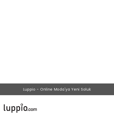
Kadın Siyah Zincir Detaylı Deri Pantolon
299,00 ₺
149,90 ₺
Luppio - Online Moda'ya Yeni Soluk