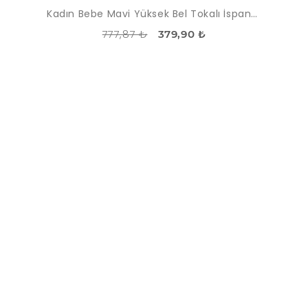
Kadın Bebe Mavi Yüksek Bel Tokalı İspanyol Paça Pantolon
777,87 ₺
379,90 ₺
İNDIRIM
-56%