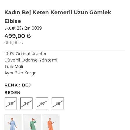
Kadın Bej Keten Kemerli Uzun Gömlek
Elbise
SKU#: 23Y121K10039
499,00 ₺
699,00 ₺
100% Orijinal Ürünler
Güvenli Ödeme Yöntemi
Türk Malı
Aynı Gün Kargo
RENK : BEJ
BEDEN
36
38
40
42