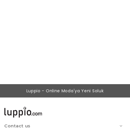
Kadın Somon Yüksek Bel Klasik İspanyol Paça Pantolon
877,87 ₺
349,90 ₺
Luppio - Online Moda'ya Yeni Soluk
Contact us