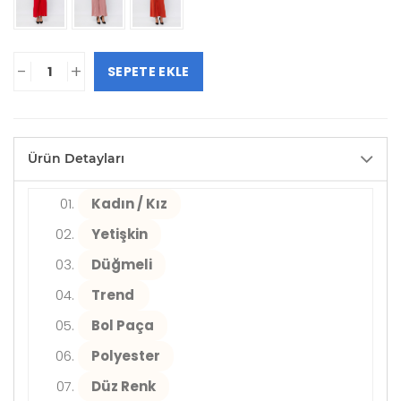
-
+
SEPETE EKLE
Ürün Detayları
Kadın / Kız
Yetişkin
Düğmeli
Trend
Bol Paça
Polyester
Düz Renk