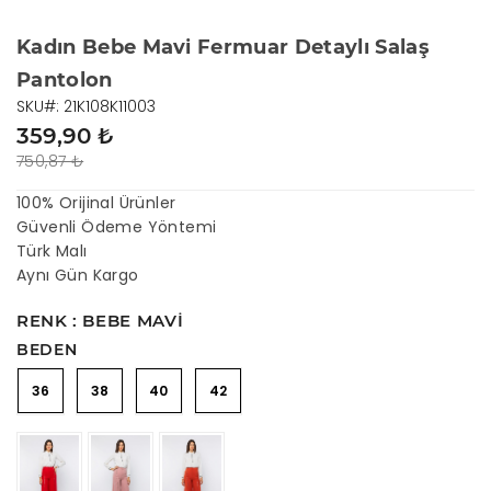
Kadın Bebe Mavi Fermuar Detaylı Salaş
Pantolon
SKU#: 21K108K11003
359,90 ₺
750,87 ₺
100% Orijinal Ürünler
Güvenli Ödeme Yöntemi
Türk Malı
Aynı Gün Kargo
RENK : BEBE MAVI
BEDEN
36
38
40
42