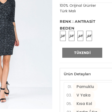
100% Orijinal Ürünler
Türk Malı
RENK : ANTRASIT
BEDEN
36
38
40
42
TÜKENDI
Ürün Detayları
Pamuklu
V Yaka
Kısa Kol