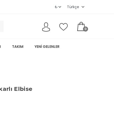
0
M
TAKIM
YENI GELENLER
arlı Elbise