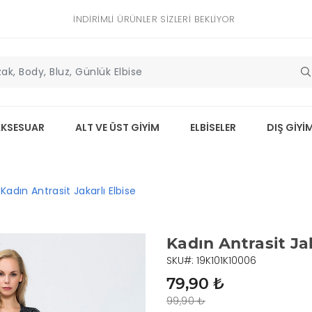
İNDIRIMLI ÜRÜNLER SIZLERI BEKLIYOR
AKSESUAR
ALT VE ÜST GİYİM
ELBİSELER
DIŞ GİYİ
Kadın Antrasit Jakarlı Elbise
Kadın Antrasit Jak
SKU#: 19K101K10006
79,90 ₺
99,90 ₺