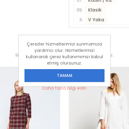
Kadın / Kız
Klasik
V Yaka
Çerezler hizmetlerimizi sunmamıza
Benzer Ürünler
yardımcı olur. Hizmetlerimizi
Sizler için seçtiğimiz ürünlere göz atabilirsiniz.
kullanarak çerez kullanımımızı kabul
etmiş olursunuz.
İNDIRIM
-55%
Daha fazla bilgi edin