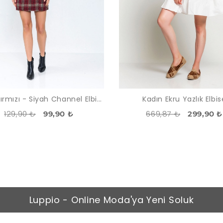
Kadın Kırmızı - Siyah Channel Elbise
Kadın Ekru Yazlık Elbis
129,90 ₺
669,87 ₺
99,90 ₺
299,90 ₺
Luppio - Online Moda'ya Yeni Soluk