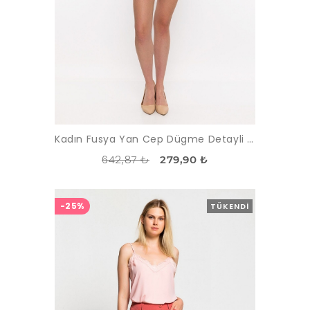
Kadın Fusya Yan Cep Dügme Detayli Sort
642,87 ₺
279,90 ₺
-25%
TÜKENDI