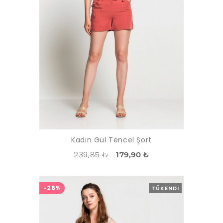
Kadın Gül Tencel Şort
239,85 ₺
179,90 ₺
-26%
TÜKENDI