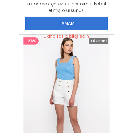
kullanarak çerez kullanımımızı kabul
etmiş olursunuz.
Kadın Beyaz Yan Cep Dügme Detayli Sort
642,87 ₺
279,90 ₺
Daha fazla bilgi edin
-26%
TÜKENDI