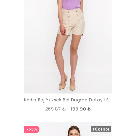
Kadın Bej Yüksek Bel Dügme Detayli Sort
269,87 ₺
199,90 ₺
-56%
TÜKENDI