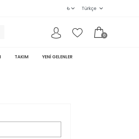
0
M
TAKIM
YENI GELENLER