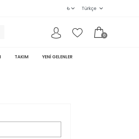
0
M
TAKIM
YENI GELENLER