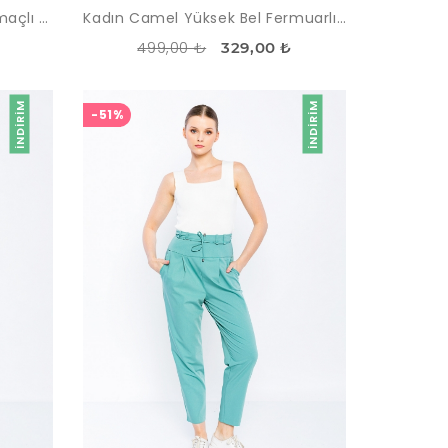
Kadın Camel Bol Kesim Yırtmaçlı Paça Pantolon
Kadın Camel Yüksek Bel Fermuarlı Dar Paça Pantolon
499,00 ₺
329,00 ₺
İNDIRIM
İNDIRIM
-51%