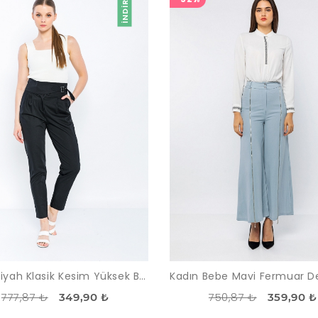
İNDIRIM
Kadın Siyah Klasik Kesim Yüksek Bel Pantolon
777,87 ₺
750,87 ₺
349,90 ₺
359,90 ₺