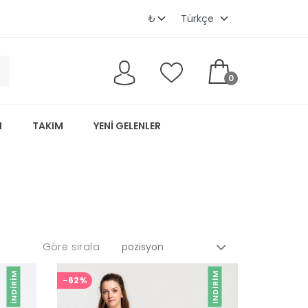
0
M
TAKIM
YENI GELENLER
Göre sırala
İNDIRIM
İNDIRIM
-62%