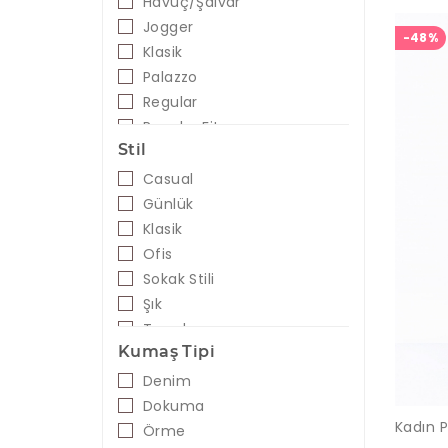
Havuç/Şalvar
Saks
Jogger
-48%
Sarı
Klasik
Sıklamen
Palazzo
Siyah - Beyaz
Regular
Somon
Regular Fit
Taba
Stil
Skinny
Tarçın
Slim Fit
Casual
Taş
Straight
Günlük
Turuncu
Tapered
Klasik
Vizon
Tayt
Ofis
Yeşil
Sokak Stili
Zümrüt
Şık
Siyah
Trend
Kumaş Tipi
Denim
Dokuma
Örme