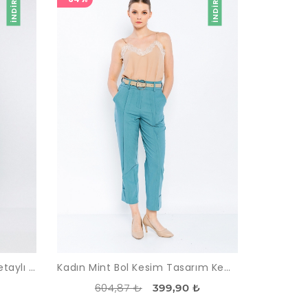
İNDIRIM
İNDIRIM
Kadın Bebe Mavi Fermuar Detaylı Salaş Pantolon
Kadın Mint Bol Kesim Tasarım Kemerli Pantolon
604,87 ₺
399,90 ₺