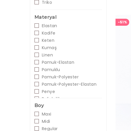
Triko
Materyal
-51%
Elastan
Kadife
Keten
Kumaş
Linen
Pamuk-Elastan
Pamuklu
Pamuk-Polyester
Pamuk-Polyester-Elastan
Penye
Poliakrilik
Boy
Poliviskon
Polyester
Maxi
Polyester Karışımlı
Midi
Polyviskon
Regular