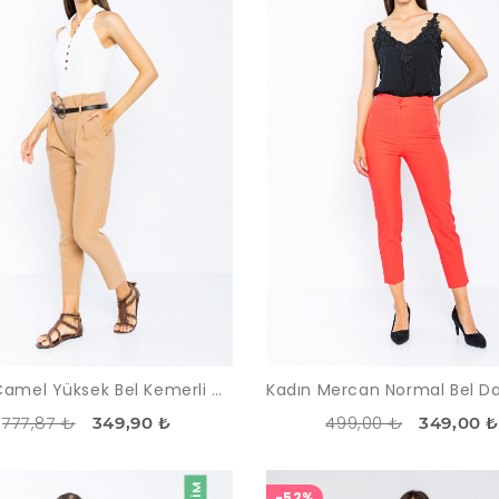
Kadın Camel Yüksek Bel Kemerli Ofis Pantolon
777,87 ₺
499,00 ₺
349,90 ₺
349,00 
-52%