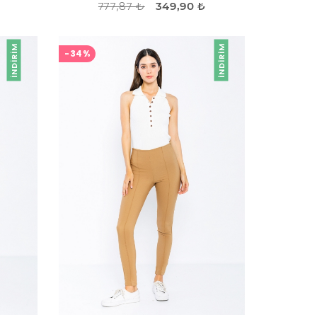
777,87 ₺
349,90 ₺
İNDIRIM
İNDIRIM
-34%