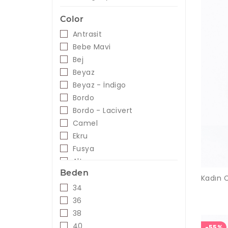
Color
Antrasit
Bebe Mavi
Bej
Beyaz
Beyaz - İndigo
Bordo
Bordo - Lacivert
Camel
Ekru
Fusya
Altın
Beden
Gri
Gül Kurusu
34
Gümüş
36
Haki
38
Hardal
40
-55%