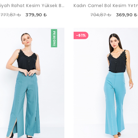
Kadın Siyah Rahat Kesim Yüksek Bel Pantolon
777,87 ₺
704,87 ₺
379,90 ₺
369,90 ₺
İNDIRIM
-61%