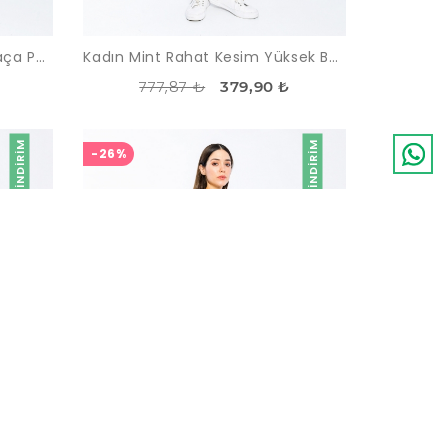
Kadın Mint Klasik İspanyol Paça Pantolon
Kadın Mint Rahat Kesim Yüksek Bel Pantolon
777,87 ₺
379,90 ₺
İNDIRIM
İNDIRIM
-26%