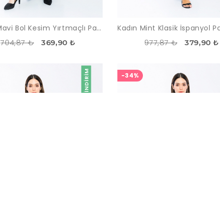
Kadın Mavi Bol Kesim Yırtmaçlı Paça Pantolon
704,87 ₺
977,87 ₺
369,90 ₺
379,90 ₺
İNDIRIM
-34%