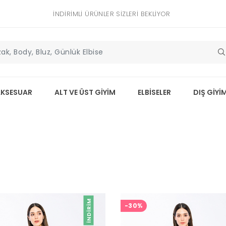
İNDIRIMLI ÜRÜNLER SIZLERI BEKLIYOR
AKSESUAR
ALT VE ÜST GİYİM
ELBİSELER
DIŞ GİYİ
İNDIRIM
-30%