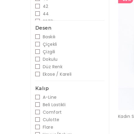
İndigo
42
Kahve
44
Kahverengi
SSTD
Desen
Karışık Renkli
STD
Kırmızı
Baskılı
Kiremit
Çiçekli
Krem
Çizgili
Lacivert
Dokulu
Lila
Düz Renk
Mavi
Ekose / Kareli
Mercan
Mint
Kalıp
Mor
A-Line
Oranj
Beli Lastikli
Pembe
Comfort
Petrol
Culotte
Pudra
Flare
Safran