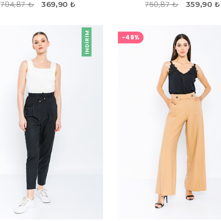
704,87 ₺
750,87 ₺
369,90 ₺
359,90 ₺
İNDIRIM
-48%