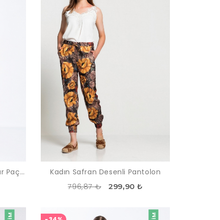
Kadın Mercan Normal Bel Dar Paça Ofis Pantolon
Kadın Safran Desenli Pantolon
796,87 ₺
₺
299,90 ₺
-34%