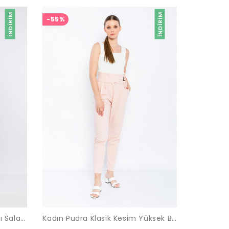
İNDIRIM
İNDIRIM
-55%
Kadın Pudra Fermuar Detaylı Salaş Pantolon
Kadın Pudra Klasik Kesim Yüksek Bel Pantolon