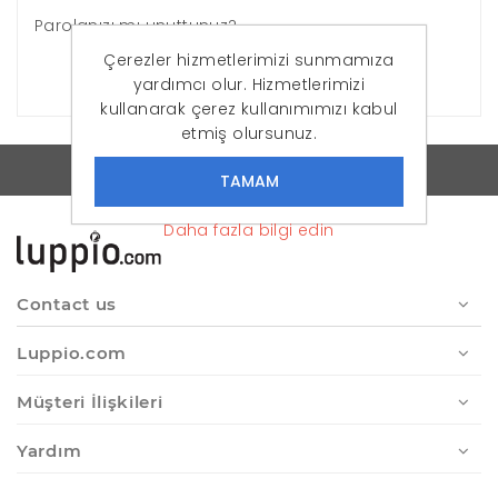
Parolanızı mı unuttunuz?
Çerezler hizmetlerimizi sunmamıza
OTURUM AÇ
yardımcı olur. Hizmetlerimizi
kullanarak çerez kullanımımızı kabul
etmiş olursunuz.
Luppio - Online Moda'ya Yeni Soluk
Daha fazla bilgi edin
Contact us
Luppio.com
Müşteri İlişkileri
Yardım