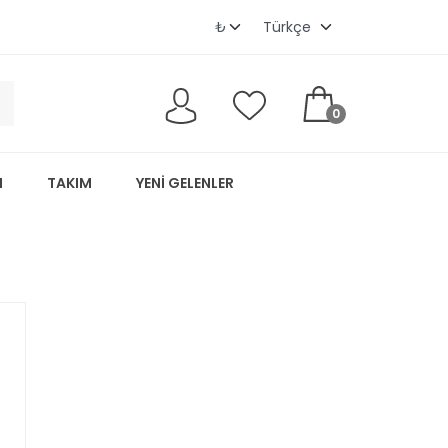
0
M
TAKIM
YENI GELENLER