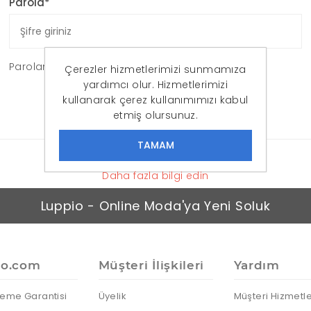
Parola*
Parolanızı mı unuttunuz?
Çerezler hizmetlerimizi sunmamıza
yardımcı olur. Hizmetlerimizi
OTURUM AÇ
kullanarak çerez kullanımımızı kabul
etmiş olursunuz.
Daha fazla bilgi edin
Luppio - Online Moda'ya Yeni Soluk
io.com
Müşteri İlişkileri
Yardım
eme Garantisi
Üyelik
Müşteri Hizmetle