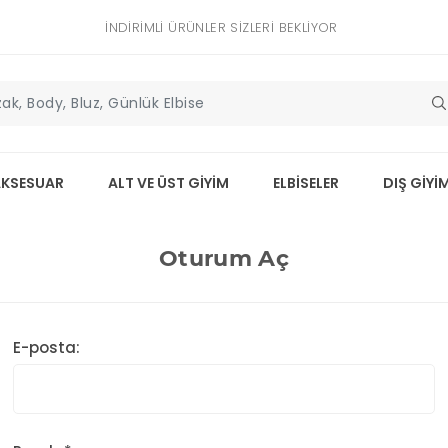
İNDIRIMLI ÜRÜNLER SIZLERI BEKLIYOR
AKSESUAR
ALT VE ÜST GİYİM
ELBİSELER
DIŞ GİYİ
Oturum Aç
E-posta: