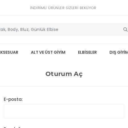
İNDIRIMLI ÜRÜNLER SIZLERI BEKLIYOR
AKSESUAR
ALT VE ÜST GİYİM
ELBİSELER
DIŞ GİYİ
Oturum Aç
E-posta: