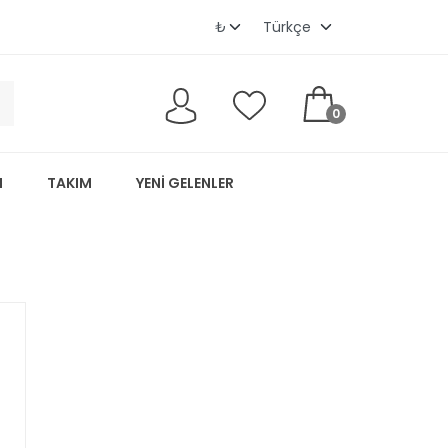
0
M
TAKIM
YENI GELENLER