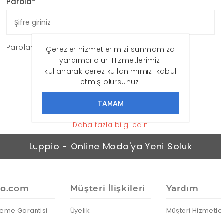
Parola*
Parolanızı mı unuttunuz?
Çerezler hizmetlerimizi sunmamıza
yardımcı olur. Hizmetlerimizi
OTURUM AÇ
kullanarak çerez kullanımımızı kabul
etmiş olursunuz.
Daha fazla bilgi edin
Luppio - Online Moda'ya Yeni Soluk
io.com
Müşteri İlişkileri
Yardım
eme Garantisi
Üyelik
Müşteri Hizmetle