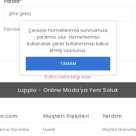
Parola*
Parolanızı mı unuttunuz?
Çerezler hizmetlerimizi sunmamıza
yardımcı olur. Hizmetlerimizi
OTURUM AÇ
kullanarak çerez kullanımımızı kabul
etmiş olursunuz.
Daha fazla bilgi edin
Luppio - Online Moda'ya Yeni Soluk
io.com
Müşteri İlişkileri
Yardım
eme Garantisi
Üyelik
Müşteri Hizmetle