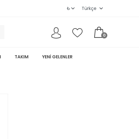
0
M
TAKIM
YENI GELENLER