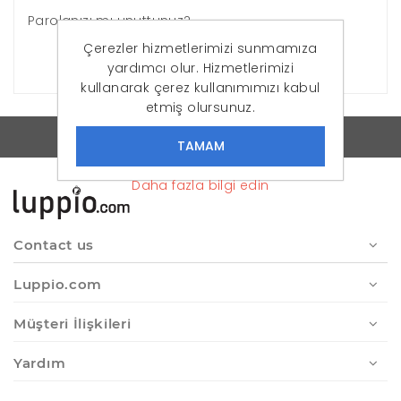
Parolanızı mı unuttunuz?
Çerezler hizmetlerimizi sunmamıza
OTURUM AÇ
yardımcı olur. Hizmetlerimizi
kullanarak çerez kullanımımızı kabul
etmiş olursunuz.
Luppio - Online Moda'ya Yeni Soluk
Daha fazla bilgi edin
Contact us
Luppio.com
Müşteri İlişkileri
Yardım