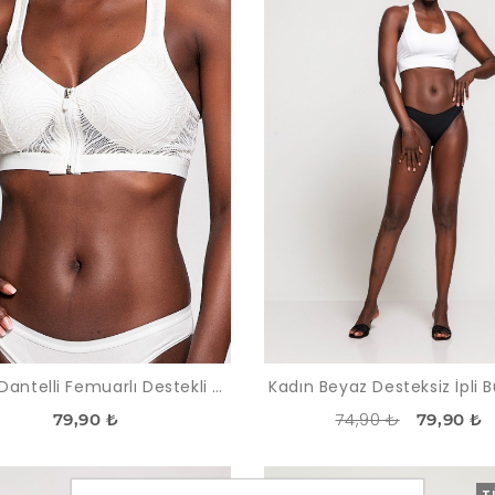
80507 Dantelli Femuarlı Destekli Büstiyer
Kadın Beyaz Desteksiz İpli B
74,90 ₺
79,90 ₺
79,90 ₺
-48%
TÜKENDI
T