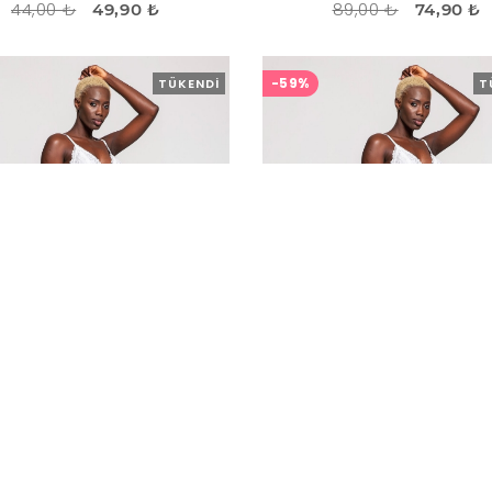
44,00 ₺
89,00 ₺
49,90 ₺
74,90 ₺
-59%
TÜKENDI
T