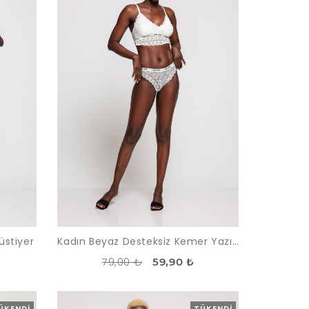
üstiyer
Kadın Beyaz Desteksiz Kemer Yazılı Dantelli Büstiyer Takım
79,00 ₺
59,90 ₺
ÜKENDI
TÜKENDI