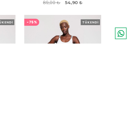
89,00 ₺
54,90 ₺
-75%
ÜKENDI
TÜKENDI