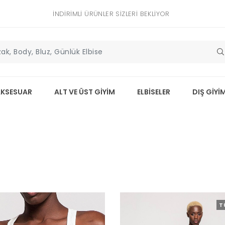
İNDIRIMLI ÜRÜNLER SIZLERI BEKLIYOR
AKSESUAR
ALT VE ÜST GİYİM
ELBİSELER
DIŞ GİYİ
T