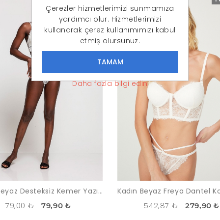
Çerezler hizmetlerimizi sunmamıza
yardımcı olur. Hizmetlerimizi
kullanarak çerez kullanımımızı kabul
etmiş olursunuz.
Daha fazla bilgi edin
Kadın Beyaz Desteksiz Kemer Yazılı Dantelli Büstiyer Takım
79,00 ₺
542,87 ₺
79,90 ₺
279,90 ₺