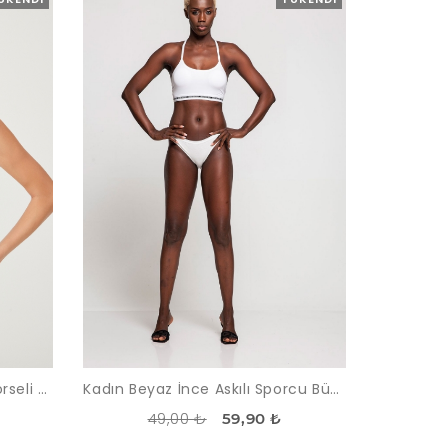
Kadın Beyaz Freya Dantel Korseli Siyah Sütyen Takımı
Kadın Beyaz İnce Askılı Sporcu Büstiyer
49,00 ₺
59,90 ₺