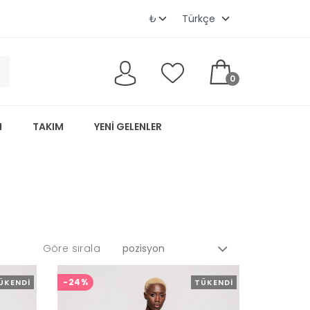
0
M
TAKIM
YENI GELENLER
Göre sırala
-24%
ÜKENDI
TÜKENDI