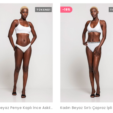
-16%
TÜKENDI
T
Kadın Beyaz Penye Kaplı İnce Askılı Sporcu Büstiyer