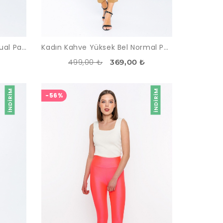
Kadın İndigo Yüksek Bel Casual Pantolon
Kadın Kahve Yüksek Bel Normal Paça Ofis Pantolon
499,00 ₺
369,00 ₺
İNDIRIM
İNDIRIM
-56%