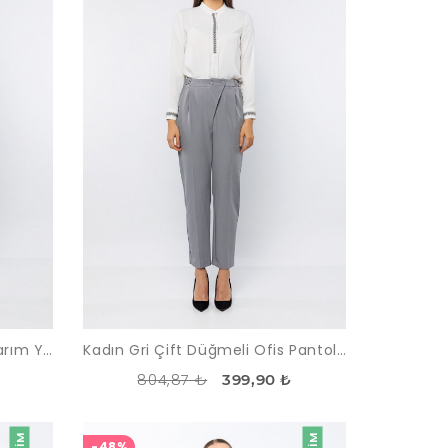
Kadın Bordo Kolları Açık Tasarım Yelek
Kadın Gri Çift Düğmeli Ofis Pantolon
804,87 ₺
399,90 ₺
-48%