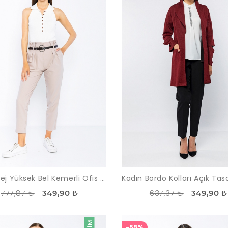
Kadın Bej Yüksek Bel Kemerli Ofis Pantolon
777,87 ₺
637,37 ₺
349,90 ₺
349,90 ₺
-55%