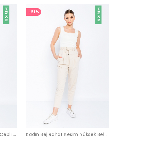
İNDIRIM
İNDIRIM
-51%
Kadın Bej Klasik Kesim Fleto Cepli Ofis Pantolon
Kadın Bej Rahat Kesim Yüksek Bel Pantolon