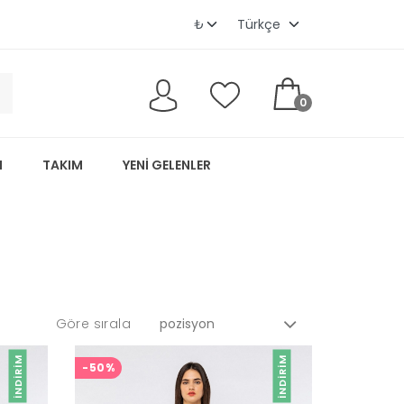
0
M
TAKIM
YENI GELENLER
Göre sırala
İNDIRIM
İNDIRIM
-50%