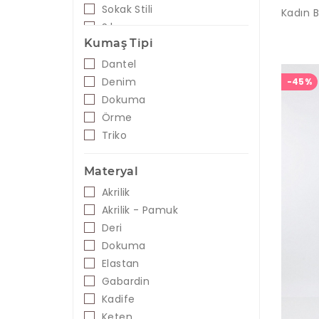
Sokak Stili
Şık
Kumaş Tipi
Trend
Dantel
Denim
-45%
Dokuma
Örme
Triko
Materyal
Akrilik
Akrilik - Pamuk
Deri
Dokuma
Elastan
Gabardin
Kadife
Keten