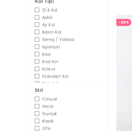
Taş
Kol Tipi
Klasik
Turuncu
Normal
3/4 Kol
Vizon
Oversize
Askılı
Yeşil
-26%
Palazzo
Ay Kol
Zümrüt
Pileli Etek
Balon Kol
Siyah
Regular
Geniş / Yarasa
Regular Fit
İspanyol
Relaxed
Kısa
Skinny
Kısa Kol
Slim Fit
Kolsuz
Standart
Standart Kol
Straight
Tek Kol
Stil
Tapered
Truvakar Kol
Tayt
Uzun
Casual
Uzun Kol
Gece
Volanlı
Günlük
Klasik
Ofis