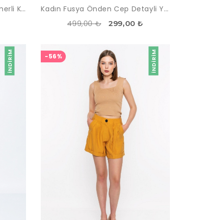
Kadın Camel Yüksek Bel Kemerli Klasik Ofis Pantolon
Kadın Fusya Önden Cep Detayli Yüksek Bel Pantolon
499,00 ₺
299,00 ₺
İNDIRIM
İNDIRIM
-56%