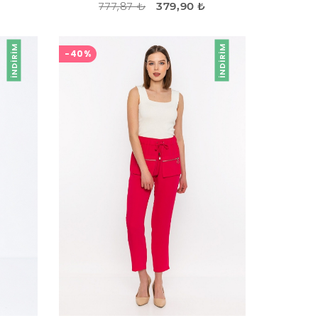
777,87 ₺
379,90 ₺
İNDIRIM
İNDIRIM
-40%