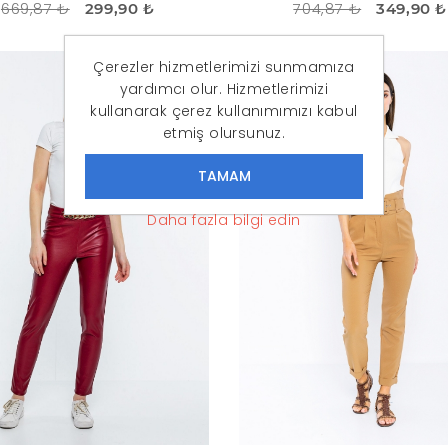
669,87 ₺
704,87 ₺
299,90 ₺
349,90 ₺
Çerezler hizmetlerimizi sunmamıza
İNDIRIM
-55%
yardımcı olur. Hizmetlerimizi
kullanarak çerez kullanımımızı kabul
etmiş olursunuz.
Daha fazla bilgi edin