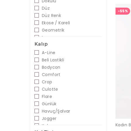
Dokulu
Mercan
Düz
-55%
Mint
Düz Renk
Mor
Ekose / Kareli
Oranj
Geometrik
Pembe
Leopar
Petrol
Kalıp
Puantiyeli
Pudra
Saç Örgü
A-Line
Safran
Beli Lastikli
Saks
Bodycon
Sarı
Comfort
Sıklamen
Crop
Siyah - Antrasit
Culotte
Siyah - Bej
Flare
Siyah - Beyaz
Günlük
Somon
Havuç/Şalvar
Taba
Jogger
Tarçın
Kalem