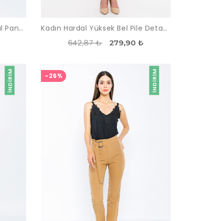
Kadın Haki Yüksek Bel Casual Pantolon
Kadın Hardal Yüksek Bel Pile Detayli Sort
642,87 ₺
279,90 ₺
İNDIRIM
İNDIRIM
-26%