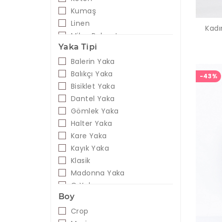
Kumaş
Linen
Kadı
Mikro Polyester
Yaka Tipi
Modal
Naylon
Balerin Yaka
Pamuk-Elastan
Balıkçı Yaka
-43%
Pamuklu
Bisiklet Yaka
Pamuk-Polyester
Dantel Yaka
Pamuk-Polyester-Elastan
Gömlek Yaka
Penye
Halter Yaka
Poliakrilik
Kare Yaka
Poliüretan
Kayık Yaka
Poliviskon
Klasik
Polyester
Madonna Yaka
Polyester Karışımlı
O Yaka
Boy
Polyviskon
Polo Yaka
Poplin
V Yaka
Crop
Saten