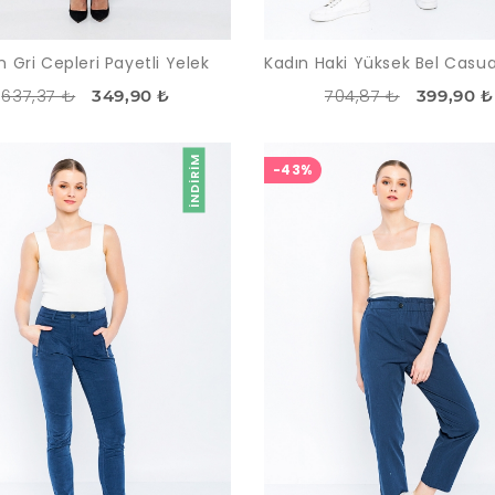
n Gri Cepleri Payetli Yelek
637,37 ₺
704,87 ₺
349,90 ₺
399,90 ₺
İNDIRIM
-43%