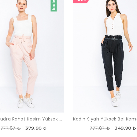
İNDIRIM
Kadın Pudra Rahat Kesim Yüksek Bel Pantolon
777,87 ₺
777,87 ₺
379,90 ₺
349,90 ₺