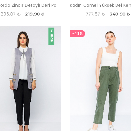
Kadın Bordo Zincir Detaylı Deri Pantolon
296,87 ₺
777,87 ₺
219,90 ₺
349,90 ₺
İNDIRIM
-43%