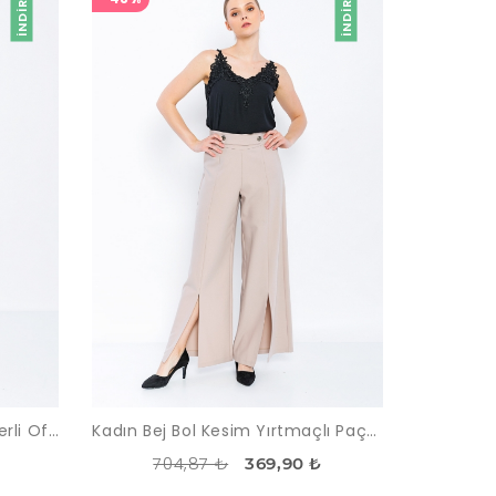
İNDIRIM
İNDIRIM
Kadın Siyah Yüksek Bel Kemerli Ofis Pantolon
Kadın Bej Bol Kesim Yırtmaçlı Paça Pantolon
704,87 ₺
369,90 ₺