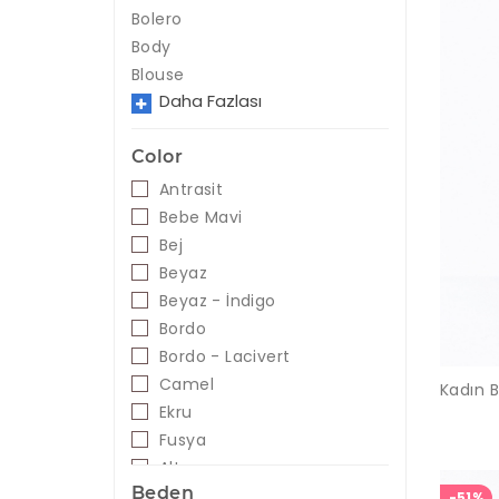
Bolero
Body
Blouse
Daha Fazlası
Color
Antrasit
Bebe Mavi
Bej
Beyaz
Beyaz - İndigo
Bordo
Bordo - Lacivert
Camel
Ekru
Fusya
Altın
Beden
Gri
-51%