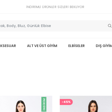
İNDIRIMLI ÜRÜNLER SIZLERI BEKLIYOR
AKSESUAR
ALT VE ÜST GİYİM
ELBİSELER
DIŞ GİYİ
İNDIRIM
-45%