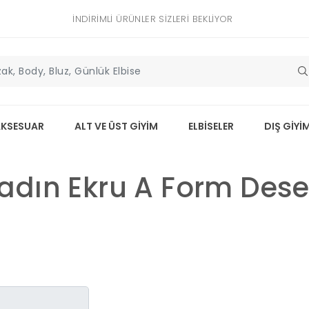
İNDIRIMLI ÜRÜNLER SIZLERI BEKLIYOR
AKSESUAR
ALT VE ÜST GİYİM
ELBİSELER
DIŞ GİYİ
adın Ekru A Form Desen
Kendi görüşünü ya