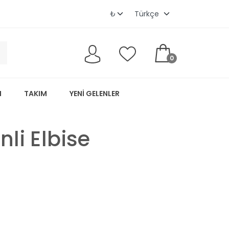
0
M
TAKIM
YENI GELENLER
li Elbise
z