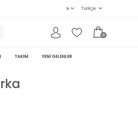
0
M
TAKIM
YENI GELENLER
ırka
z