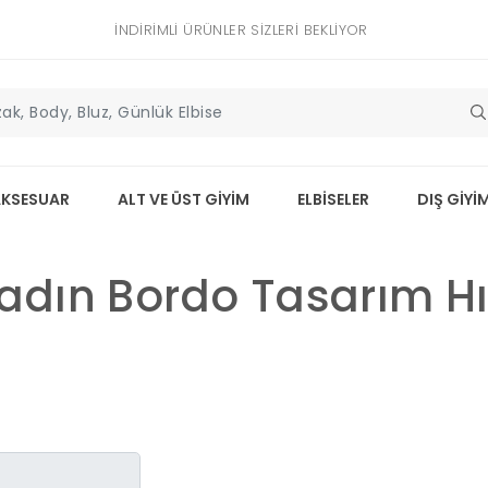
İNDIRIMLI ÜRÜNLER SIZLERI BEKLIYOR
AKSESUAR
ALT VE ÜST GİYİM
ELBİSELER
DIŞ GİYİ
adın Bordo Tasarım H
Kendi görüşünü ya