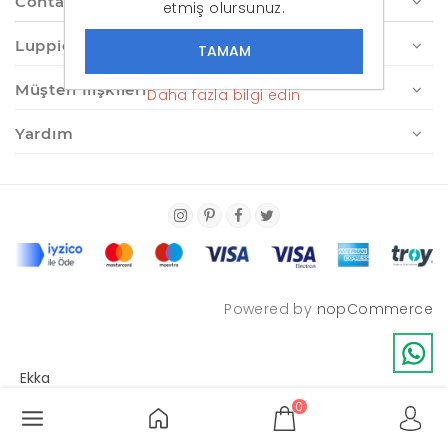
Contact us
etmiş olursunuz.
Luppio.com
Müşteri İlişkileri
Daha fazla bilgi edin
Yardım
Powered by
nopCommerce
0