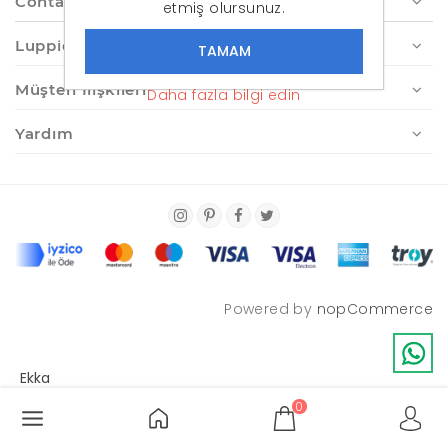
Contact us
etmiş olursunuz.
Luppio.com
Müşteri İlişkileri
Daha fazla bilgi edin
Yardım
Powered by
nopCommerce
0