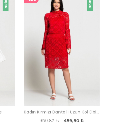
İNDIRIM
İNDIRIM
e
Kadın Kırmızı Dantelli Uzun Kol Elbise
950,87 ₺
459,90 ₺