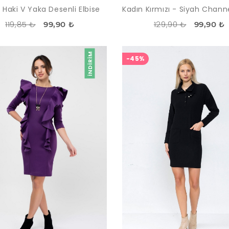
 Haki V Yaka Desenli Elbise
119,85 ₺
129,90 ₺
99,90 ₺
99,90 ₺
İNDIRIM
-45%