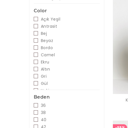
Color
Açık Yeşil
Antrasit
Bej
Beyaz
Bordo
Camel
Ekru
Altın
Gri
Gül
Haki
Beden
Hardal
K
İndigo
36
Kahve
38
Karışık Renkli
40
Kırmızı
42
-55%