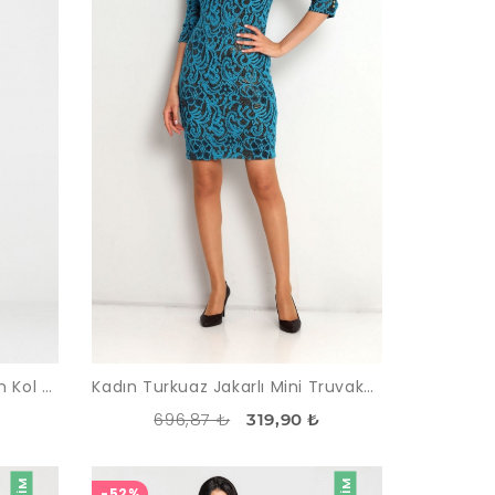
Kadın Sıklamen Dantelli Uzun Kol Elbise
Kadın Turkuaz Jakarlı Mini Truvakar Kol Elbise
696,87 ₺
319,90 ₺
-52%