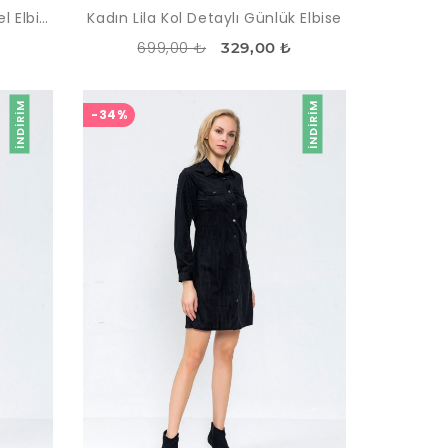
Kadın Kırmızı - Siyah Channel Elbise
Kadın Lila Kol Detaylı Günlük Elbise
699,00 ₺
329,00 ₺
İNDIRIM
İNDIRIM
-34%