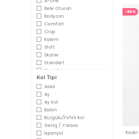
A-Line
Pudra
Bele Oturan
-55%
Safran
Bodycon
Saks
Comfort
Sarı
Crop
Sıklamen
Kalem
Siyah - Beyaz
Shift
Somon
Skater
Taba
Standart
Tarçın
Straight
Taş
Kol Tipi
Turkuaz
Askılı
Turuncu
Ay
Turuncu - Siyah
Ay Kol
Vizon
Balon
Yeşil
Büzgülü/Fırfırlı Kol
Yeşil - Beyaz
Geniş / Yarasa
Yeşil - Siyah
Kadın
İspanyol
Zümrüt