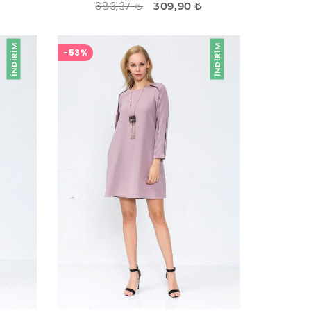
683,37 ₺
309,90 ₺
İNDIRIM
İNDIRIM
-53%