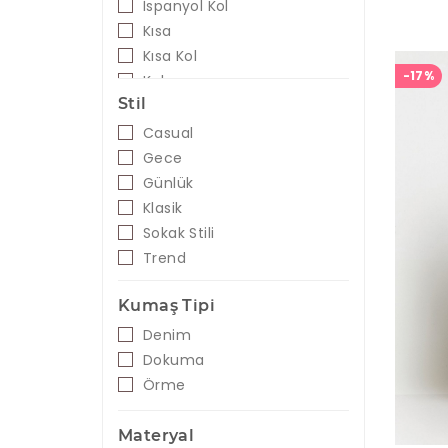
İspanyol Kol
Siyah
Kısa
Kısa Kol
-17%
Kolsuz
Stil
Omzu Açık
Truvakar Kol
Casual
Uzun
Gece
Uzun Kol
Günlük
Volanlı
Klasik
Sokak Stili
Trend
Kumaş Tipi
Denim
Dokuma
Örme
Materyal