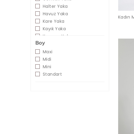
Halter Yaka
Havuz Yaka
Kare Yaka
Kayık Yaka
Kruvaze Yaka
Boy
Straplez
U Yaka
Maxi
V Yaka
Midi
Yarım Balıkçı Yaka
Mini
Standart