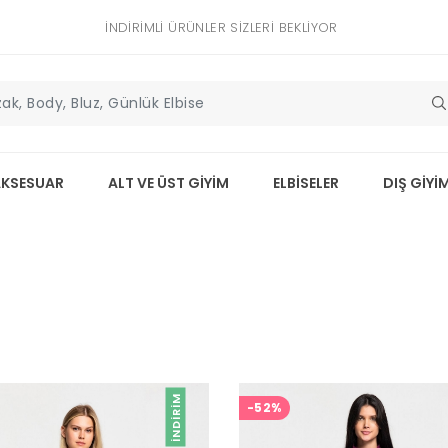
İNDIRIMLI ÜRÜNLER SIZLERI BEKLIYOR
AKSESUAR
ALT VE ÜST GİYİM
ELBİSELER
DIŞ GİYİ
İNDIRIM
-52%