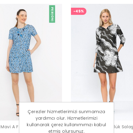
İNDIRIM
-45%
Çerezler hizmetlerimizi sunmamıza
yardımcı olur. Hizmetlerimizi
kullanarak çerez kullanımımızı kabul
 Mavi A Form Desenli Elbise
Kadın Antrasit Günlük Salaş
etmiş olursunuz.