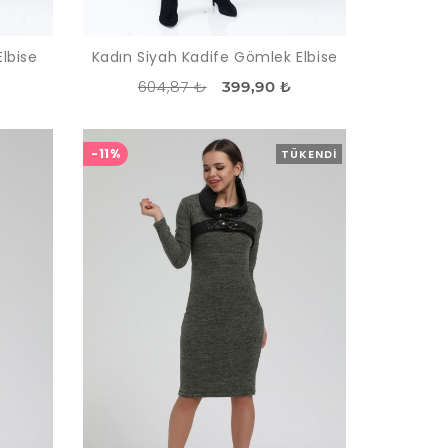
Elbise
Kadın Siyah Kadife Gömlek Elbise
604,87 ₺
399,90 ₺
-11%
TÜKENDI