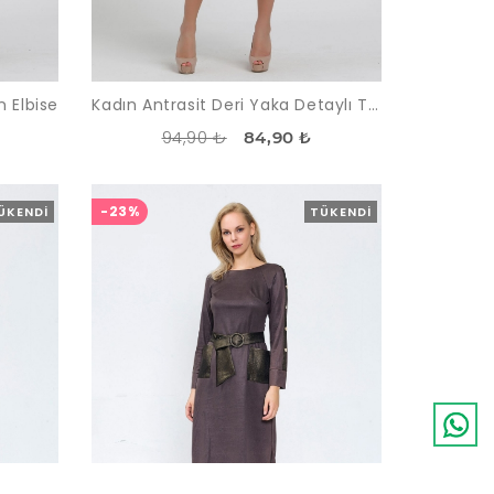
n Elbise
Kadın Antrasit Deri Yaka Detaylı Triko Elbise
94,90 ₺
84,90 ₺
-23%
ÜKENDI
TÜKENDI