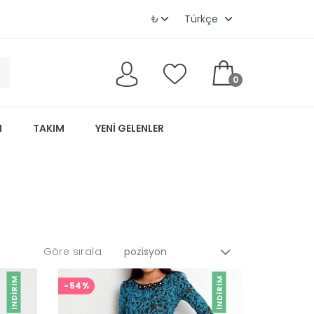
0
M
TAKIM
YENI GELENLER
Göre sırala
İNDIRIM
İNDIRIM
-54%