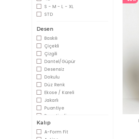
Kırmızı - Siyah
S - M - L - XL
Kiremit
STD
Lacivert
Desen
Lacivert - Beyaz
Leopar
Baskılı
Lila
Çiçekli
Mavi
Çizgili
Mavi - Beyaz
Dantel/Güpür
Mavi - Siyah
Desensiz
Mavi - Yeşil
Dokulu
Mercan
Düz Renk
Mint
Ekose / Kareli
Mor
Jakarlı
Mor - Siyah
Puantiye
Mürdüm
Puantiyeli
Oranj
Kalıp
Pembe
A-Form Fit
Petrol