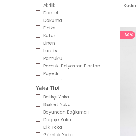
Akrilik
Kadın
Dantel
Dokuma
Finike
-60%
Keten
Linen
Lureks
Pamuklu
Pamuk-Polyester-Elastan
Payetli
Poliakrilik
Yaka Tipi
Poliviskon
Polyester
Balıkçı Yaka
Saten
Bisiklet Yaka
Spandeks
Boyundan Bağlamalı
Suni Deri
Degaje Yaka
Şifon
Dik Yaka
Viskon
Gömlek Yaka