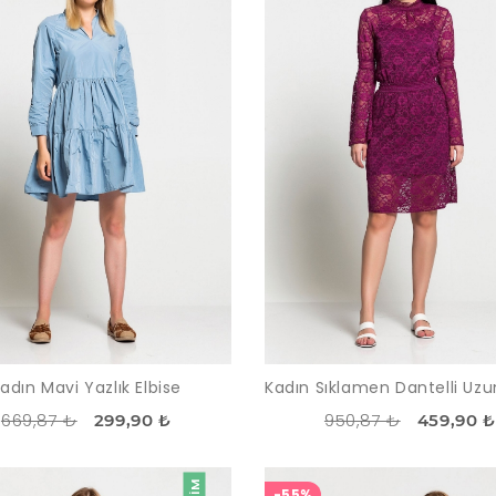
adın Mavi Yazlık Elbise
669,87 ₺
950,87 ₺
299,90 ₺
459,90 ₺
-55%