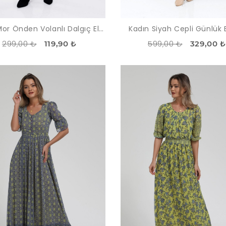
Kadın Mor Önden Volanlı Dalgıç Elbise
Kadın Siyah Cepli Günlük 
299,00 ₺
599,00 ₺
119,90 ₺
329,00 ₺